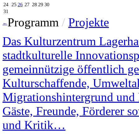
24
25
26
27
28
29
30
31
Programm
/
Projekte
←
Das Kulturzentrum Lagerhau
stadtkulturelle Innovations
gemeinnützige öffentlich gef
Kulturschaffende, Umwelta
Migrationshintergrund und B
Gäste, Freunde, Förderer s
und Kritik…
→