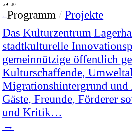
29
30
Programm
/
Projekte
←
Das Kulturzentrum Lagerhau
stadtkulturelle Innovations
gemeinnützige öffentlich gef
Kulturschaffende, Umwelta
Migrationshintergrund und B
Gäste, Freunde, Förderer s
und Kritik…
→