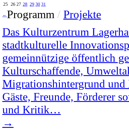
25
26
27
28
29
30
31
Programm
/
Projekte
←
Das Kulturzentrum Lagerhau
stadtkulturelle Innovations
gemeinnützige öffentlich gef
Kulturschaffende, Umwelta
Migrationshintergrund und B
Gäste, Freunde, Förderer s
und Kritik…
→