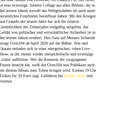
ist eine irrwitzige, finstere Collage aus allen Bildern, die in
den letzten Jahren sowohl das Weltgeschehen als auch unser
persönliches Empfinden beeinflusst haben: Mit den Kriegen
und Gräueln der letzten Jahre hat sich die relative
Gemütlichkeit der Zehnerjahre endgültig aufgelöst, das
Gefühl von politischer und wirtschaftlicher Sicherheit ist in
den letzten Jahren erodiert. Den Tanz auf Messers Schneide
bringt Grim104 ab April 2026 auf die Bühne. Wut und
Ekstase entladen sich in einer energetischen, rohen Live-
Show, in der immer wieder melancholische und irrwitzige
Lichter aufblitzen. Wer die Konzerte der vergangenen
Touren besucht hat, weiß das Grim104 sein Publikum auch
mit diesem Album zum Toben bringen wird. Einlass 19 Uhr
Tickets für 29 Euro zzgl. Gebühren bei
Krasser Stoff
und
eventim