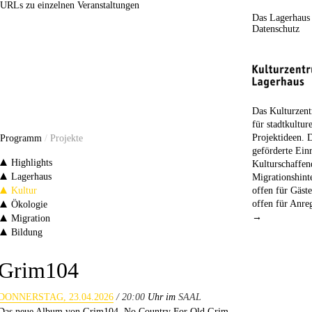
URLs zu einzelnen Veranstaltungen
Das Lagerhaus
Datenschutz
Das Kulturzent
für stadtkultur
Projektideen. 
Programm
/
Projekte
geförderte Einr
Highlights
Kulturschaffe
Lagerhaus
Migrationshint
Kultur
offen für Gäst
offen für Anr
Ökologie
→
Migration
Bildung
Grim104
DONNERSTAG, 23.04.2026
/ 20:00
Uhr im
SAAL
Das neue Album von Grim104, No Country For Old Grim,