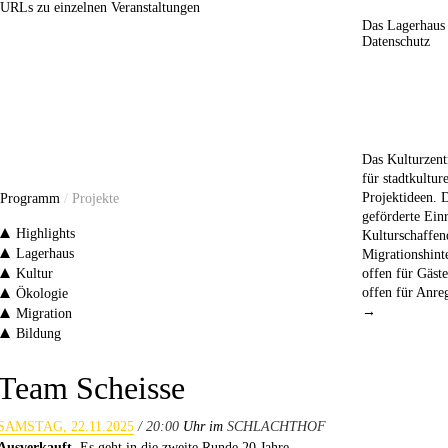
URLs zu einzelnen Veranstaltungen
Das Lagerhaus
Datenschutz
Das Kulturzent
für stadtkultur
Projektideen. 
Programm
/
Projekte
geförderte Einr
Highlights
Kulturschaffe
Lagerhaus
Migrationshint
Kultur
offen für Gäst
offen für Anr
Ökologie
→
Migration
Bildung
Team Scheisse
SAMSTAG, 22.11.2025
/ 20:00
Uhr im
SCHLACHTHOF
Ausverkauft.
Es geht in die zweite Runde 20 Jahre