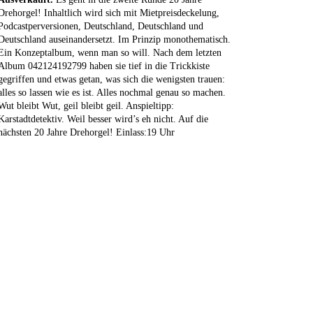
Drehorgel! Inhaltlich wird sich mit Mietpreisdeckelung,
Podcastperversionen, Deutschland, Deutschland und
Deutschland auseinandersetzt. Im Prinzip monothematisch.
Ein Konzeptalbum, wenn man so will. Nach dem letzten
Album 042124192799 haben sie tief in die Trickkiste
gegriffen und etwas getan, was sich die wenigsten trauen:
alles so lassen wie es ist. Alles nochmal genau so machen.
Wut bleibt Wut, geil bleibt geil. Anspieltipp:
Karstadtdetektiv. Weil besser wird’s eh nicht. Auf die
nächsten 20 Jahre Drehorgel! Einlass:19 Uhr