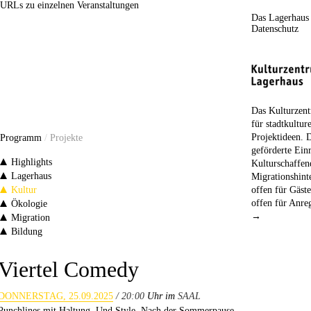
URLs zu einzelnen Veranstaltungen
Das Lagerhaus
Datenschutz
Das Kulturzent
für stadtkultur
Projektideen. 
Programm
/
Projekte
geförderte Einr
Highlights
Kulturschaffe
Lagerhaus
Migrationshint
Kultur
offen für Gäst
offen für Anr
Ökologie
→
Migration
Bildung
Viertel Comedy
DONNERSTAG, 25.09.2025
/ 20:00
Uhr im
SAAL
Punchlines mit Haltung. Und Style. Nach der Sommerpause