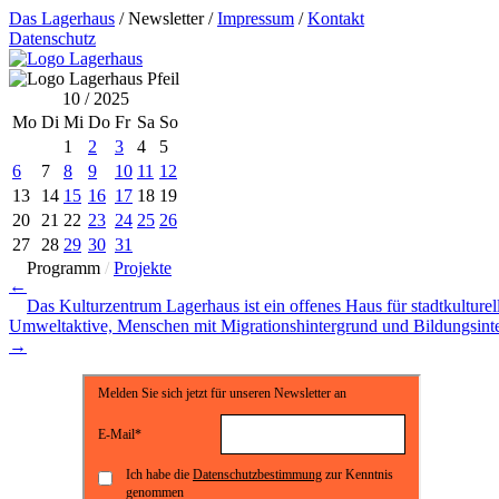
Das Lagerhaus
/
Newsletter
/
Impressum
/
Kontakt
Datenschutz
10 / 2025
Mo
Di
Mi
Do
Fr
Sa
So
1
2
3
4
5
6
7
8
9
10
11
12
13
14
15
16
17
18
19
20
21
22
23
24
25
26
27
28
29
30
31
Programm
/
Projekte
←
Das Kulturzentrum Lagerhaus ist ein offenes Haus für stadtkulturel
Umweltaktive, Menschen mit Migrationshintergrund und Bildungsinter
→