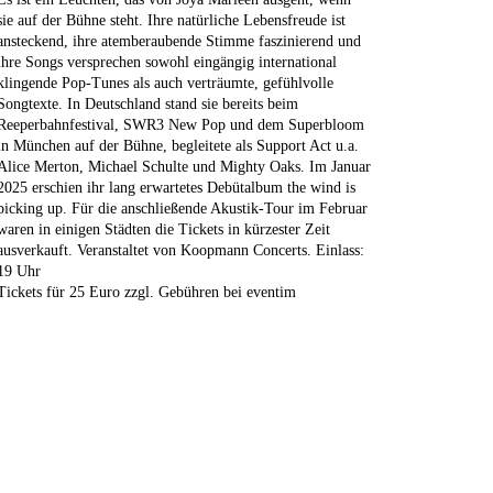
sie auf der Bühne steht. Ihre natürliche Lebensfreude ist
ansteckend, ihre atemberaubende Stimme faszinierend und
ihre Songs versprechen sowohl eingängig international
klingende Pop-Tunes als auch verträumte, gefühlvolle
Songtexte. In Deutschland stand sie bereits beim
Reeperbahnfestival, SWR3 New Pop und dem Superbloom
in München auf der Bühne, begleitete als Support Act u.a.
Alice Merton, Michael Schulte und Mighty Oaks. Im Januar
2025 erschien ihr lang erwartetes Debütalbum the wind is
picking up. Für die anschließende Akustik-Tour im Februar
waren in einigen Städten die Tickets in kürzester Zeit
ausverkauft. Veranstaltet von Koopmann Concerts. Einlass:
19 Uhr
Tickets für 25 Euro zzgl. Gebühren bei eventim