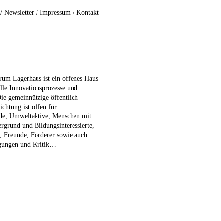
/
Newsletter
/
Impressum
/
Kontakt
rum Lagerhaus ist ein offenes Haus
elle Innovationsprozesse und
Die gemeinnützige öffentlich
ichtung ist offen für
nde, Umweltaktive, Menschen mit
ergrund und Bildungsinteressierte,
e, Freunde, Förderer sowie auch
egungen und Kritik…