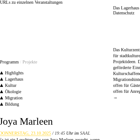
URLs zu einzelnen Veranstaltungen
Das Lagerhaus
Datenschutz
Das Kulturzent
für stadtkultur
Projektideen. 
Programm
/
Projekte
geförderte Einr
Highlights
Kulturschaffe
Lagerhaus
Migrationshint
Kultur
offen für Gäst
offen für Anr
Ökologie
→
Migration
Bildung
Joya Marleen
DONNERSTAG, 23.10.2025
/ 19:45
Uhr im
SAAL
Es ist ein Leuchten, das von Joya Marleen ausgeht, wenn