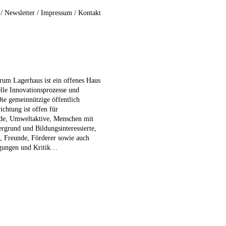
/
Newsletter
/
Impressum
/
Kontakt
rum Lagerhaus ist ein offenes Haus
elle Innovationsprozesse und
Die gemeinnützige öffentlich
ichtung ist offen für
nde, Umweltaktive, Menschen mit
ergrund und Bildungsinteressierte,
e, Freunde, Förderer sowie auch
egungen und Kritik…