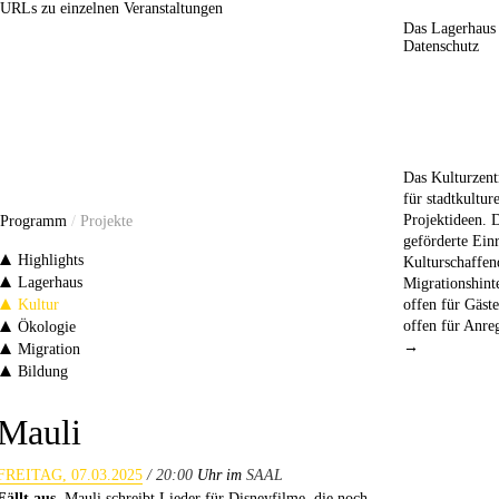
URLs zu einzelnen Veranstaltungen
Das Lagerhaus
Datenschutz
Das Kulturzent
für stadtkultur
Projektideen. 
Programm
/
Projekte
geförderte Einr
Highlights
Kulturschaffe
Lagerhaus
Migrationshint
Kultur
offen für Gäst
offen für Anr
Ökologie
→
Migration
Bildung
Mauli
FREITAG, 07.03.2025
/ 20:00
Uhr im
SAAL
Fällt aus.
Mauli schreibt Lieder für Disneyfilme, die noch