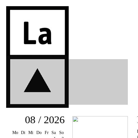
08 / 2026
Mo
Di
Mi
Do
Fr
Sa
So